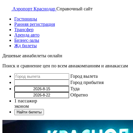
Аэропорт
Краснодар
Справочный
сайт
Гостиницы
Ранняя регистрация
Трансфер
Аренда авто
Бизнес-залы
Жд билеты
Дешевые авиабилеты онлайн
Поиск и сравнение цен по всем авиакомпаниям и авиакассам
Город вылета
Город прибытия
Туда
Обратно
1
пассажир
эконом
Найти билеты