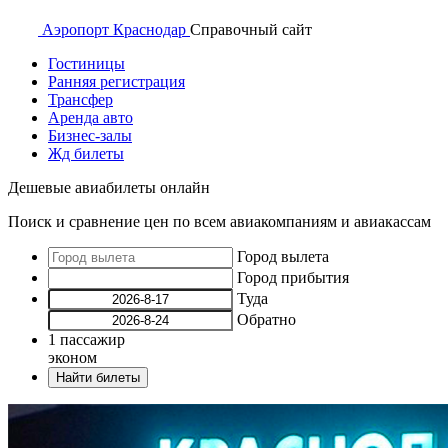
Аэропорт
Краснодар
Справочный
сайт
Гостиницы
Ранняя регистрация
Трансфер
Аренда авто
Бизнес-залы
Жд билеты
Дешевые авиабилеты онлайн
Поиск и сравнение цен по всем авиакомпаниям и авиакассам
Город вылета
Город прибытия
Туда
Обратно
1
пассажир
эконом
Найти билеты