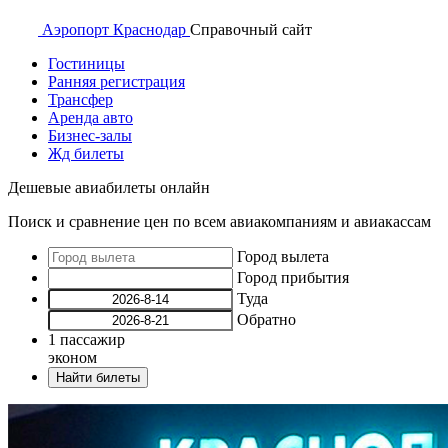
Аэропорт
Краснодар
Справочный
сайт
Гостиницы
Ранняя регистрация
Трансфер
Аренда авто
Бизнес-залы
Жд билеты
Дешевые авиабилеты онлайн
Поиск и сравнение цен по всем авиакомпаниям и авиакассам
Город вылета
Город прибытия
Туда
Обратно
1
пассажир
эконом
Найти билеты