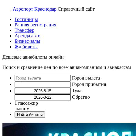
Аэропорт
Краснодар
Справочный
сайт
Гостиницы
Ранняя регистрация
Трансфер
Аренда авто
Бизнес-залы
Жд билеты
Дешевые авиабилеты онлайн
Поиск и сравнение цен по всем авиакомпаниям и авиакассам
Город вылета
Город прибытия
Туда
Обратно
1
пассажир
эконом
Найти билеты