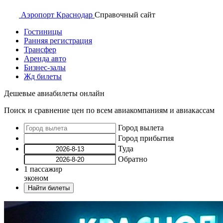
Аэропорт
Краснодар
Справочный
сайт
Гостиницы
Ранняя регистрация
Трансфер
Аренда авто
Бизнес-залы
Жд билеты
Дешевые авиабилеты онлайн
Поиск и сравнение цен по всем авиакомпаниям и авиакассам
Город вылета
Город прибытия
Туда
Обратно
1
пассажир
эконом
Найти билеты