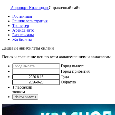
Аэропорт
Краснодар
Справочный
сайт
Гостиницы
Ранняя регистрация
Трансфер
Аренда авто
Бизнес-залы
Жд билеты
Дешевые авиабилеты онлайн
Поиск и сравнение цен по всем авиакомпаниям и авиакассам
Город вылета
Город прибытия
Туда
Обратно
1
пассажир
эконом
Найти билеты