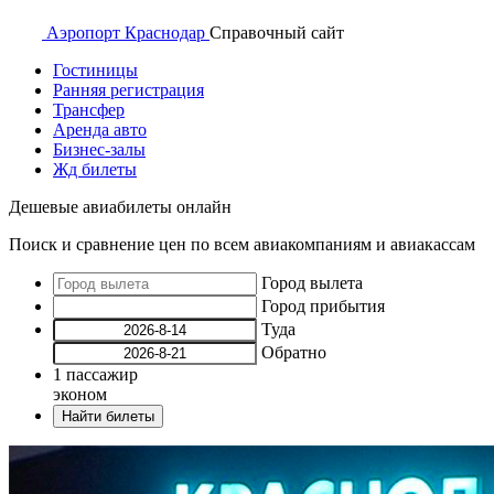
Аэропорт
Краснодар
Справочный
сайт
Гостиницы
Ранняя регистрация
Трансфер
Аренда авто
Бизнес-залы
Жд билеты
Дешевые авиабилеты онлайн
Поиск и сравнение цен по всем авиакомпаниям и авиакассам
Город вылета
Город прибытия
Туда
Обратно
1
пассажир
эконом
Найти билеты