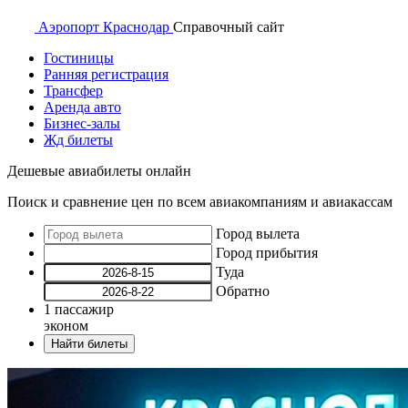
Аэропорт
Краснодар
Справочный
сайт
Гостиницы
Ранняя регистрация
Трансфер
Аренда авто
Бизнес-залы
Жд билеты
Дешевые авиабилеты онлайн
Поиск и сравнение цен по всем авиакомпаниям и авиакассам
Город вылета
Город прибытия
Туда
Обратно
1
пассажир
эконом
Найти билеты