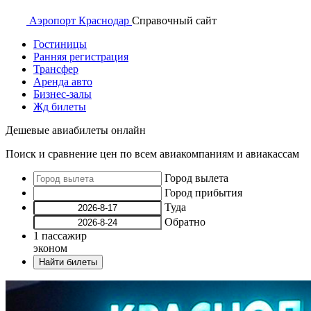
Аэропорт
Краснодар
Справочный
сайт
Гостиницы
Ранняя регистрация
Трансфер
Аренда авто
Бизнес-залы
Жд билеты
Дешевые авиабилеты онлайн
Поиск и сравнение цен по всем авиакомпаниям и авиакассам
Город вылета
Город прибытия
Туда
Обратно
1
пассажир
эконом
Найти билеты