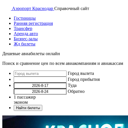
Аэропорт
Краснодар
Справочный
сайт
Гостиницы
Ранняя регистрация
Трансфер
Аренда авто
Бизнес-залы
Жд билеты
Дешевые авиабилеты онлайн
Поиск и сравнение цен по всем авиакомпаниям и авиакассам
Город вылета
Город прибытия
Туда
Обратно
1
пассажир
эконом
Найти билеты