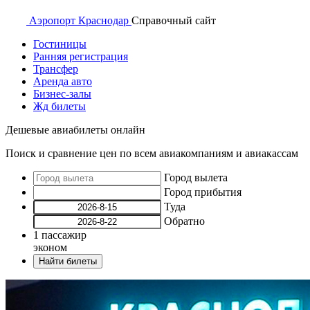
Аэропорт
Краснодар
Справочный
сайт
Гостиницы
Ранняя регистрация
Трансфер
Аренда авто
Бизнес-залы
Жд билеты
Дешевые авиабилеты онлайн
Поиск и сравнение цен по всем авиакомпаниям и авиакассам
Город вылета
Город прибытия
Туда
Обратно
1
пассажир
эконом
Найти билеты